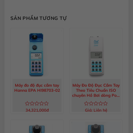
SẢN PHẨM TƯƠNG TỰ
Máy đo độ đục cầm tay
Máy Đo Độ Đục Cầm Tay
Hanna EPA HI98703-02
Theo Tiêu Chuẩn ISO
chuyên Hồ Bơi dòng Pool
Line
34,321,000
đ
Giá:
Liên hệ
Được
Được
xếp
xếp
hạng
hạng
0
0
5
5