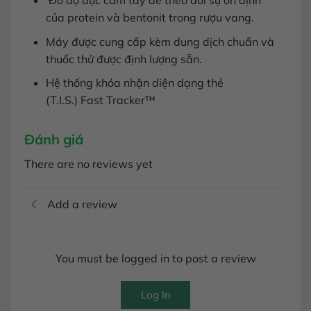
Đo độ đục cầm tay để theo dõi sự ổn định
của protein và bentonit trong rượu vang.
Máy được cung cấp kèm dung dịch chuẩn và
thuốc thử được định lượng sẵn.
Hệ thống khóa nhận diện dạng thẻ
(T.I.S.) Fast Tracker™
Đánh giá
There are no reviews yet
Add a review
You must be logged in to post a review
Log In