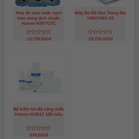
Máy đo màu nước sạch
Máy Đo Độ Đục Trong Bia
kèm dung dịch chuẩn
HI847492-02
Hanna HI97727C
13,758,000
đ
29,750,000
đ
Được
Được
xếp
xếp
hạng
hạng
0
0
5
5
sao
sao
Bộ kiểm tra độ cứng nước
Hanna HI3812 100 mẫu
878,900
đ
Được