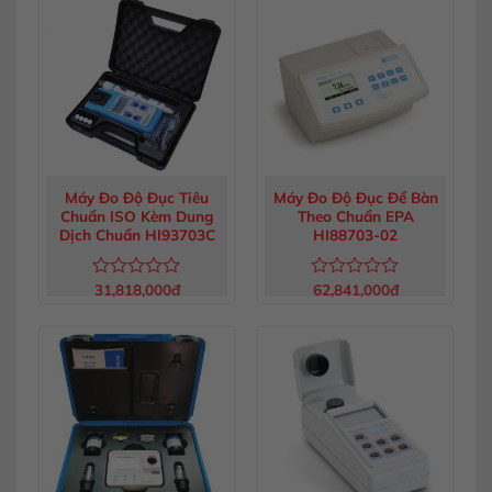
0
0
5
5
sao
sao
Máy Đo Độ Đục Tiêu
Máy Đo Độ Đục Để Bàn
Chuẩn ISO Kèm Dung
Theo Chuẩn EPA
Dịch Chuẩn HI93703C
HI88703-02
31,818,000
đ
62,841,000
đ
Được
Được
xếp
xếp
hạng
hạng
0
0
5
5
sao
sao