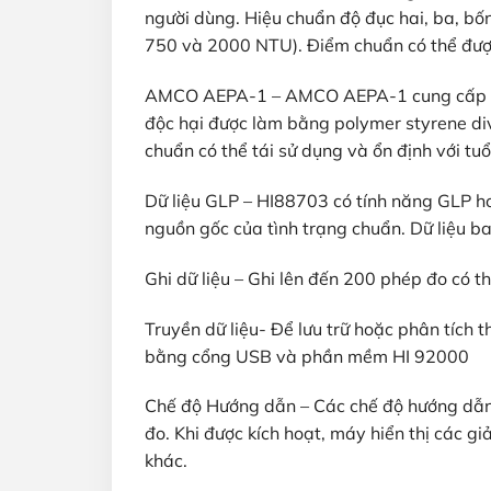
người dùng. Hiệu chuẩn độ đục hai, ba, b
750 và 2000 NTU). Điểm chuẩn có thể đượ
AMCO AEPA-1 – AMCO AEPA-1 cung cấp đư
độc hại được làm bằng polymer styrene div
chuẩn có thể tái sử dụng và ổn định với tuổ
Dữ liệu GLP – HI88703 có tính năng GLP ho
nguồn gốc của tình trạng chuẩn. Dữ liệu b
Ghi dữ liệu – Ghi lên đến 200 phép đo có th
Truyền dữ liệu- Để lưu trữ hoặc phân tích 
bằng cổng USB và phần mềm HI 92000
Chế độ Hướng dẫn​ – Các chế độ hướng dẫn
đo. Khi được kích hoạt, máy hiển thị các gi
khác.