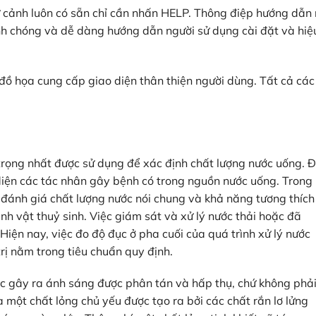
ữ cảnh luôn có sẵn chỉ cần nhấn HELP. Thông điệp hướng dẫn 
h chóng và dễ dàng hướng dẫn người sử dụng cài đặt và hiệ
ồ họa cung cấp giao diện thân thiện người dùng. Tất cả các
trọng nhất được sử dụng để xác định chất lượng nước uống. 
NHẬN BÁO GIÁ & KHUYẾN MÃI
iện các tác nhân gây bệnh có trong nguồn nước uống. Trong
ể đánh giá chất lượng nước nói chung và khả năng tương thích
nh vật thuỷ sinh. Việc giám sát và xử lý nước thải hoặc đã
Hiện nay, việc đo độ đục ở pha cuối của quá trình xử lý nước
trị nằm trong tiêu chuẩn quy định.
ọc gây ra ánh sáng được phân tán và hấp thụ, chứ không phả
a một chất lỏng chủ yếu được tạo ra bởi các chất rắn lơ lửng