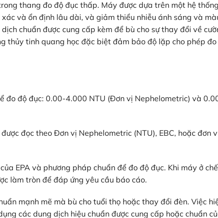
à trong thang đo độ đục thấp. Máy được dựa trên một hệ thốn
 xác và ổn định lâu dài, và giảm thiểu nhiễu ánh sáng và mà
ng dịch chuẩn được cung cấp kèm để bù cho sự thay đổi về cư
g thủy tinh quang học đặc biệt đảm bảo độ lặp cho phép đo
ể đo độ đục: 0.00-4.000 NTU (Đơn vị Nephelometric) và 0.0
ể được đọc theo Đơn vị Nephelometric (NTU), EBC, hoặc đơn v
của EPA và phương pháp chuẩn để đo độ đục. Khi máy ở chế
ược làm tròn để đáp ứng yêu cầu báo cáo.
huẩn mạnh mẽ mà bù cho tuổi thọ hoặc thay đổi đèn. Việc hi
 dụng các dung dịch hiệu chuẩn được cung cấp hoặc chuẩn c