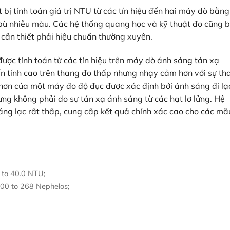
iết bị tính toán giá trị NTU từ các tín hiệu đến hai máy dò bằng
bù nhiễu màu. Các hệ thống quang học và kỹ thuật đo cũng 
 cần thiết phải hiệu chuẩn thường xuyên.
 được tính toán từ các tín hiệu trên máy dò ánh sáng tán xạ
n tính cao trên thang đo thấp nhưng nhạy cảm hơn với sự th
 hơn của một máy đo độ đục được xác định bởi ánh sáng đi lạ
ng không phải do sự tán xạ ánh sáng từ các hạt lơ lửng. Hệ
áng lạc rất thấp, cung cấp kết quả chính xác cao cho các mẫ
 to 40.0 NTU;
100 to 268 Nephelos;