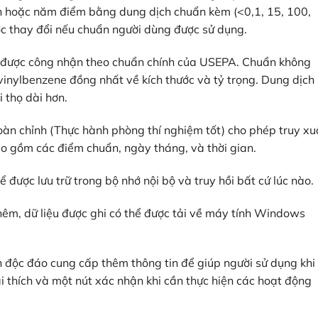
ốn hoặc năm điểm bằng dung dịch chuẩn kèm (<0,1, 15, 100,
c thay đổi nếu chuẩn người dùng được sử dụng.
ợc công nhận theo chuẩn chính của USEPA. Chuẩn không
inylbenzene đồng nhất về kích thước và tỷ trọng. Dung dịch
i thọ dài hơn.
àn chỉnh (Thực hành phòng thí nghiệm tốt) cho phép truy xu
ao gồm các điểm chuẩn, ngày tháng, và thời gian.
ể được lưu trữ trong bộ nhớ nội bộ và truy hồi bất cứ lúc nào.
thêm, dữ liệu được ghi có thể được tải về máy tính Windows
 độc đáo cung cấp thêm thông tin để giúp người sử dụng khi
ải thích và một nút xác nhận khi cần thực hiện các hoạt động