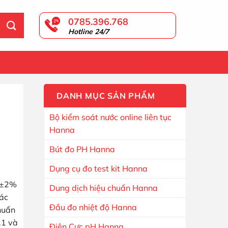
0785.396.768
Hotline 24/7
GIỎ HÀNG
DANH MỤC SẢN PHẨM
Bộ kiểm soát nước online liên tục
Hanna
Bút đo PH Hanna
Dụng cụ đo test kit Hanna
 (±2%
Dung dịch hiệu chuẩn Hanna
các
Đầu đo nhiệt độ Hanna
huẩn
.1 và
Điện Cực pH Hanna