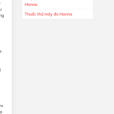
g
Hanna
u
Thuốc thử máy đo Hanna
ờng
0-
ị
ệu
ủa