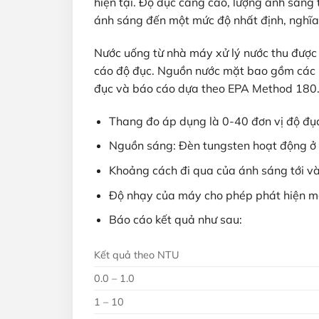
hiện tại. Độ đục càng cao, lượng ánh sáng 
ánh sáng đến một mức độ nhất định, nghĩa 
Nước uống từ nhà máy xử lý nước thu được
cáo độ đục. Nguồn nước mặt bao gồm các 
đục và báo cáo dựa theo EPA Method 180.
Thang đo áp dụng là 0-40 đơn vị độ đụ
Nguồn sáng: Đèn tungsten hoạt động ở
Khoảng cách đi qua của ánh sáng tới v
Độ nhạy của máy cho phép phát hiện mộ
Báo cáo kết quả như sau:
Kết quả theo NTU
0.0 – 1.0
1 – 10