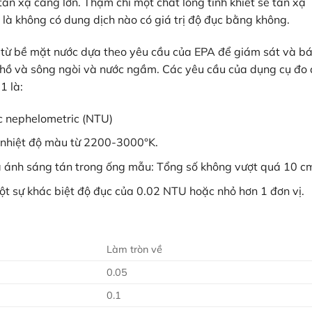
tán xạ càng lớn. Thậm chí một chất lỏng tinh khiết sẽ tán xạ
Máy, bút đo PH
Máy đo điện cực, độ măn ngọt
là không có dung dịch nào có giá trị độ đục bằng không.
Máy đo quang, COD
 từ bề mặt nước dựa theo yêu cầu của EPA để giám sát và b
Hóa chất, dung dịch hiệu chuẩn
hồ và sông ngòi và nước ngầm. Các yêu cầu của dụng cụ đo
1 là:
c nephelometric (NTU)
 nhiệt độ màu từ 2200-3000°K.
à ánh sáng tán trong ống mẫu: Tổng số không vượt quá 10 c
t sự khác biệt độ đục của 0.02 NTU hoặc nhỏ hơn 1 đơn vị.
Làm tròn về
0.05
0.1