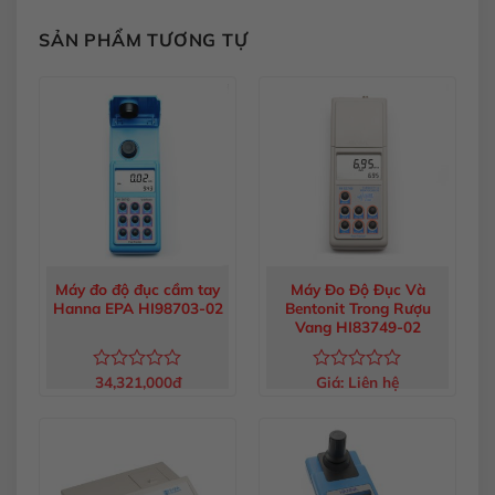
SẢN PHẨM TƯƠNG TỰ
Máy đo độ đục cầm tay
Máy Đo Độ Đục Và
Hanna EPA HI98703-02
Bentonit Trong Rượu
Vang HI83749-02
34,321,000
đ
Giá:
Liên hệ
Được
Được
xếp
xếp
hạng
hạng
0
0
5
5
sao
sao