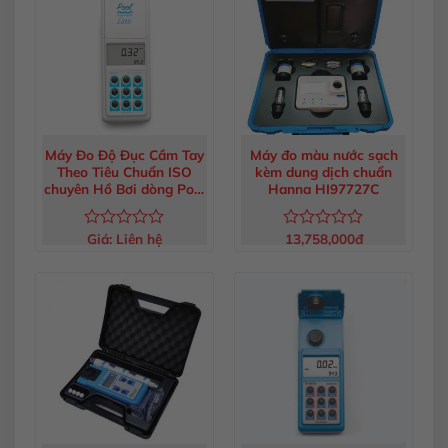
sao
sao
Máy Đo Độ Đục Cầm Tay
Máy đo màu nước sạch
Theo Tiêu Chuẩn ISO
kèm dung dịch chuẩn
chuyên Hồ Bơi dòng Pool
Hanna HI97727C
Line
Giá:
Liên hệ
13,758,000
đ
Được
Được
xếp
xếp
hạng
hạng
0
0
5
5
sao
sao