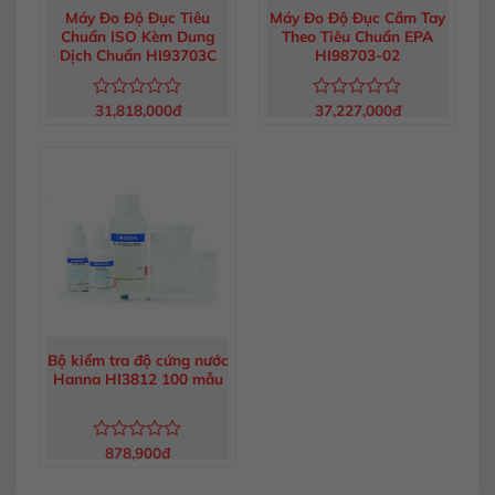
Máy Đo Độ Đục Tiêu
Máy Đo Độ Đục Cầm Tay
Chuẩn ISO Kèm Dung
Theo Tiêu Chuẩn EPA
Dịch Chuẩn HI93703C
HI98703-02
31,818,000
đ
37,227,000
đ
Được
Được
xếp
xếp
hạng
hạng
0
0
5
5
sao
sao
Bộ kiểm tra độ cứng nước
Hanna HI3812 100 mẫu
878,900
đ
Được
xếp
hạng