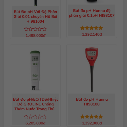
Bút đo pH Hanna độ
Bút Đo pH Với Độ Phân
phân giải 0.1pH HI98107
Giải 0.01 chuyên Hồ Bơi
HI981004
1,392,140
đ
Được xếp
1,498,000
đ
Được
hạng
5.00
xếp
5 sao
hạng
0
5
sao
Bút Đo pH/EC/TDS/Nhiệt
Bút đo pH Hanna
Độ GROLINE Chống
HI98100
Thấm Nước Trong Thủy
Canh HI98131
6,205,000
đ
1,392,000
đ
Được
Được xếp