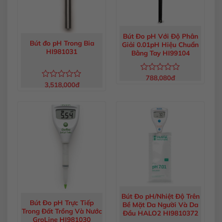
Bút Đo pH Với Độ Phân
Bút đo pH Trong Bia
Giải 0.01pH Hiệu Chuẩn
HI981031
Bằng Tay HI99104
788,080
đ
Được
3,518,000
đ
Được
xếp
xếp
hạng
hạng
0
0
5
5
sao
sao
Bút Đo pH/Nhiệt Độ Trên
Bút Đo pH Trực Tiếp
Bề Mặt Da Người Và Da
Trong Đất Trồng Và Nước
Đầu HALO2 HI9810372
GroLine HI981030