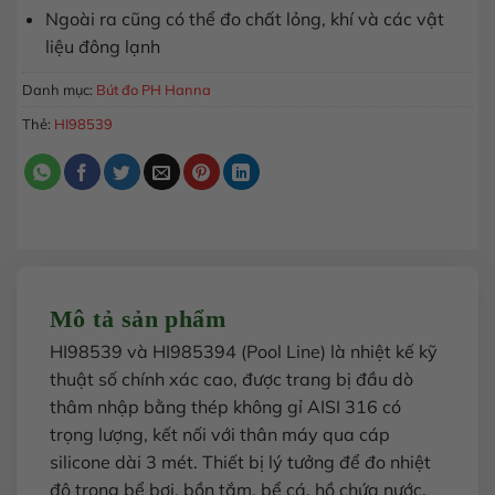
Ngoài ra cũng có thể đo chất lỏng, khí và các vật
liệu đông lạnh
Danh mục:
Bút đo PH Hanna
Thẻ:
HI98539
Mô tả sản phẩm
HI98539 và HI985394 (Pool Line) là nhiệt kế kỹ
thuật số chính xác cao, được trang bị đầu dò
thâm nhập bằng thép không gỉ AISI 316 có
trọng lượng, kết nối với thân máy qua cáp
silicone dài 3 mét. Thiết bị lý tưởng để đo nhiệt
độ trong bể bơi, bồn tắm, bể cá, hồ chứa nước,