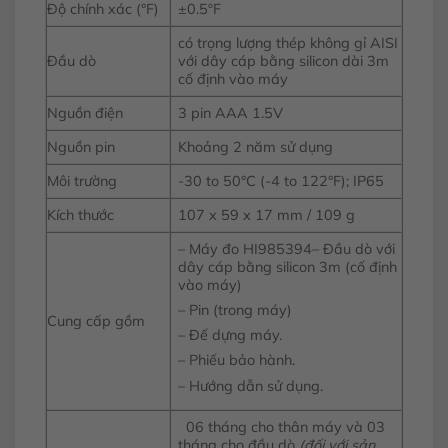
Độ chính xác (°F)
±0.5ºF
có trọng lượng thép không gỉ AISI
Đầu dò
với dây cáp bằng silicon dài 3m
cố định vào máy
Nguồn điện
3 pin AAA 1.5V
Nguồn pin
Khoảng 2 năm sử dụng
Môi trường
-30 to 50°C (-4 to 122°F); IP65
Kích thước
107 x 59 x 17 mm / 109 g
– Máy đo HI985394– Đầu dò với
dây cáp bằng silicon 3m (cố định
vào máy)
– Pin (trong máy)
Cung cấp gồm
– Đế dựng máy.
– Phiếu bảo hành.
– Hướng dẫn sử dụng.
06 tháng cho thân máy và 03
tháng cho đầu dò
(đối với sản