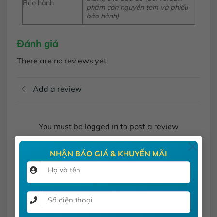
Bảo hành
phẩm còn nguyên tem và phiếu
bảo hành)
Đánh giá
There are no reviews yet
Add a review
You must be logged in to post a review
×
Log In
NHẬN BÁO GIÁ & KHUYẾN MÃI
SẢN PHẨM TƯƠNG TỰ