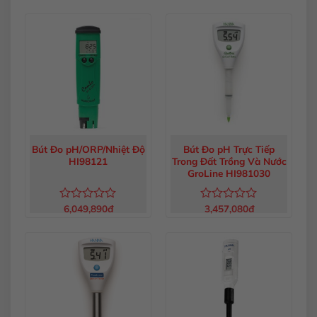
xếp
hạng
5.00
hạng
5 sao
0
5
sao
Bút Đo pH/ORP/Nhiệt Độ
Bút Đo pH Trực Tiếp
HI98121
Trong Đất Trồng Và Nước
GroLine HI981030
6,049,890
đ
3,457,080
đ
Được
Được
xếp
xếp
hạng
hạng
0
0
5
5
sao
sao