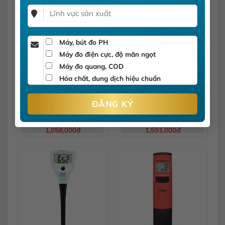
Máy, bút đo PH
Máy đo điện cực, độ măn ngọt
Máy đo quang, COD
Hóa chất, dung dịch hiệu chuẩn
Bút đo pH (0.0 –
Bút Đo pH Checker Plus
14.0)Trong Nước Sạch
HI98100
HI98103
1,058,000
đ
1,591,000
đ
Được
Được
xếp
xếp
hạng
hạng
0
0
5
5
sao
sao