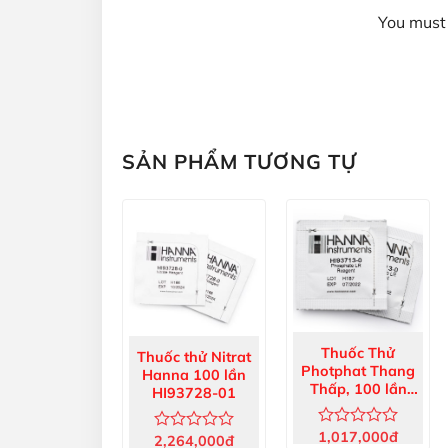
You must 
SẢN PHẨM TƯƠNG TỰ
Thuốc Thử
Thuốc thử Nitrat
Photphat Thang
Hanna 100 lần
Thấp, 100 lần
HI93728-01
HI93713-01
1,017,000
đ
Được
2,264,000
đ
Được