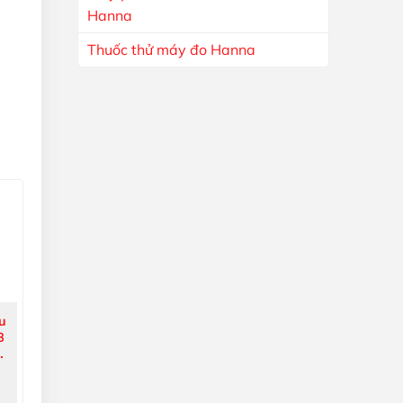
Hanna
Thuốc thử máy đo Hanna
u
8