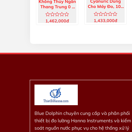
Cyanuric Dùng
Không Thủy Ngân
Cho Máy Đo, 100
Thang Trung 0 –
Lần Đo HI93722-
1500 mg/L (25
01
ống) HI93754E-25
1,433,000
đ
1,462,000
đ
Được
Được
xếp
xếp
hạng
hạng
0
0
5
5
sao
sao
Blue Dolphin chuyên cung cấp và phân phối
thiết bị đo lường Hanna Instruments và kiểm
soát nguồn nước phục vụ cho hệ thống xử lý