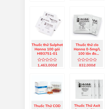
xếp
xếp
hạng
hạng
0
0
5
5
sao
sao
Thuốc thử Sulphat
Thuốc thử clo
Hanna 100 gói
Hanna 0-5mg/L
HI93751-01
100 lần đo
HI93711-01
1,463,000
đ
832,000
đ
Được
Được
xếp
xếp
hạng
hạng
0
0
5
5
sao
sao
Thuốc Thử Axit
Thuốc Thử COD