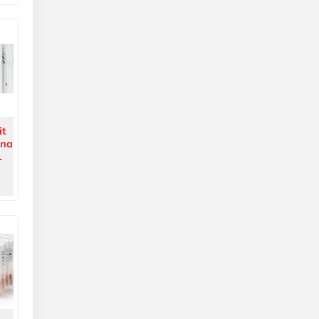
it
nna