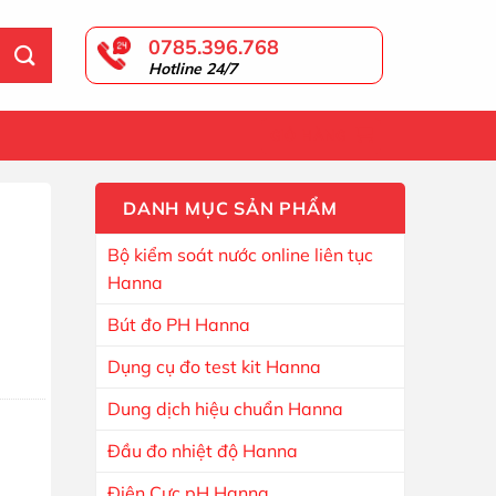
0785.396.768
Hotline 24/7
GIỎ HÀNG
DANH MỤC SẢN PHẨM
Bộ kiểm soát nước online liên tục
Hanna
-25 số lượng
Bút đo PH Hanna
Dụng cụ đo test kit Hanna
Dung dịch hiệu chuẩn Hanna
Đầu đo nhiệt độ Hanna
Điện Cực pH Hanna