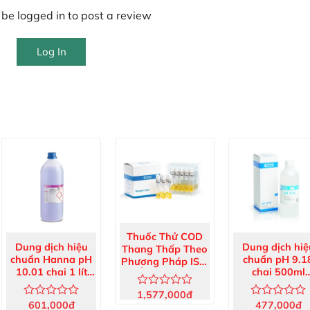
be logged in to post a review
Log In
Thuốc Thử COD
Dung dịch hiệu
Dung dịch hiệ
Thang Thấp Theo
chuẩn Hanna pH
chuẩn pH 9.1
Phương Pháp ISO,
10.01 chai 1 lít
chai 500ml
25 Ống HI93754F-
HI7010/1L
HI7009L
25
1,577,000
đ
Được
601,000
đ
477,000
đ
Được
Được
xếp