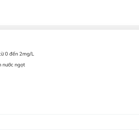
 từ 0 đến 2mg/L
n nước ngọt