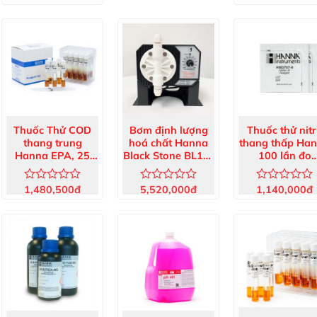
xếp
xếp
hạng
hạng
hạng
0
0
0
5
5
5
sao
sao
sao
Thuốc Thử COD
Bơm định lượng
Thuốc thử nitr
thang trung
hoá chất Hanna
thang thấp Ha
Hanna EPA, 25
Black Stone BL15-
100 lần đo
ống HI93754B-25
2 15.2 l/h
HI93707-01
1,480,500
đ
5,520,000
đ
1,140,000
đ
Được
Được
Được
xếp
xếp
xếp
hạng
hạng
hạng
0
0
0
5
5
5
sao
sao
sao