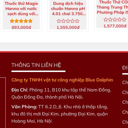
Thuốc Thử C
Thuốc thử Magie
Dung dịch hiệu
Thang Trung T
Hanna với nước
chuẩn Hanna pH
Phương Pháp I
sạch dùng với
4.01 chai 3.75lít
25 Ống
máy đo 50 lần đo
HI7004/1G
HI93754G-2
HI937520-01
1,577,000
đ
Được
893,000
đ
1,555,000
đ
Được xếp
Được
xếp
hạng
5.00
xếp
hạng
5 sao
hạng
0
0
5
5
sao
sao
THÔNG TIN LIÊN HỆ
Đ
Công ty TNHH vật tư công nghiệp Blue Dolphin
Ch
Địa Chỉ
: Phòng 11, B10 khu tập thể Nam Đồng,
Ch
Quận Đống Đa, thành phố Hà Nội.
Ch
Văn Phòng:
TT 6.2.D_6. Khu nhà ở thấp tầng,
Ch
khu đô thị mới Đại Kim, phường Đại Kim, quận
Hoàng Mai, Hà Nội
Ch