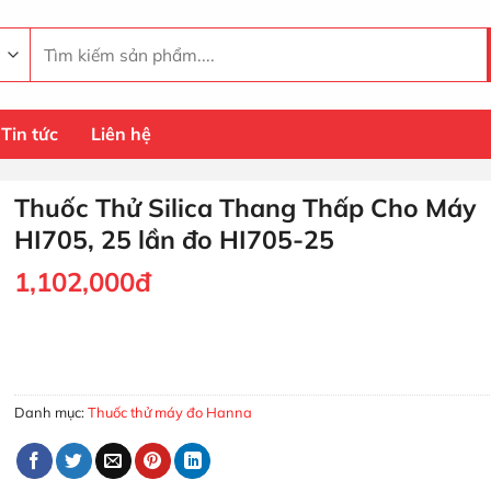
Tìm
kiếm:
Tin tức
Liên hệ
Thuốc Thử Silica Thang Thấp Cho Máy
HI705, 25 lần đo HI705-25
1,102,000
đ
Thuốc Thử Silica Thang Thấp Cho Máy HI705, 25 lần đo HI705
MUA HÀNG
Danh mục:
Thuốc thử máy đo Hanna