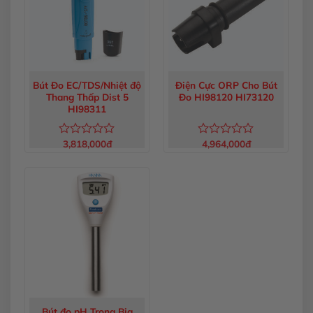
Bút Đo EC/TDS/Nhiệt độ
Điện Cực ORP Cho Bút
Thang Thấp Dist 5
Đo HI98120 HI73120
HI98311
3,818,000
đ
4,964,000
đ
Được
Được
xếp
xếp
hạng
hạng
0
0
5
5
sao
sao
Bút đo pH Trong Bia