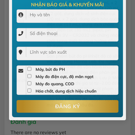
×
dung dịch đệm pH 4.01 (20 mL x 2
NHẬN BÁO GIÁ & KHUYẾN MÃI
gói), dung dịch đệm pH 7.01 (20 mL
x 2 gói), dung dịch vệ sinh điện cực
CUNG CẤP
(20 mL x 2 gói), dung dịch bảo quản
GỒM
điện cực (13 mL), dung dịch châm
thân điện cực (30 mL), pipet, pin
Lithium 3V – CR2032 và chứng nhận
chất lượng thiết bị cùng hướng dẫn
sử dụng.
Sản phẩm bút đo pH/nhiệt độ có sẵn
với ứng dụng Hanna Lab. Đo ngoài
thang đo nhiệt độ vận hành khuyến
nghị có thể làm hỏng điện phân gel
Máy, bút đo PH
và mất hiệu lực bảo hành. Lưu ý: Máy
Máy đo điện cực, độ măn ngọt
Ghi chú
đo có thể hiển thị giá trị từ –2.00 đến
Máy đo quang, COD
16.00 pH. Các giá trị ngoài phạm vi
này sẽ nhấp nháy. Trong trường hợp
Hóa chất, dung dịch hiệu chuẩn
này, hãy kiểm tra độ nguyên vẹn của
máy đo và loại mẫu đo.
Đánh giá
There are no reviews yet