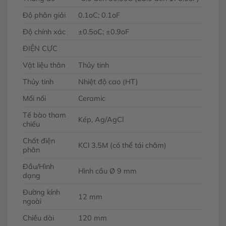
Độ phân giải
0.1oC; 0.1oF
Độ chính xác
±0.5oC; ±0.9oF
ĐIỆN CỰC
Vật liệu thân
Thủy tinh
Thủy tinh
Nhiệt độ cao (HT)
Mối nối
Ceramic
Tế bào tham
Kép, Ag/AgCl
chiếu
Chất điện
KCl 3.5M (có thể tái châm)
phân
Đầu/Hình
Hình cầu Ø 9 mm
dạng
Đường kính
12 mm
ngoài
Chiều dài
120 mm