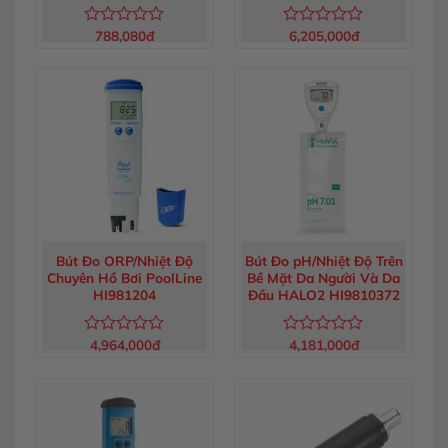
Canh HI98131
788,080
đ
6,205,000
đ
Được
Được
xếp
xếp
hạng
hạng
0
0
5
5
sao
sao
Bút Đo ORP/Nhiệt Độ
Bút Đo pH/Nhiệt Độ Trên
Chuyên Hồ Bơi PoolLine
Bề Mặt Da Người Và Da
HI981204
Đầu HALO2 HI9810372
4,964,000
đ
4,181,000
đ
Được
Được
xếp
xếp
hạng
hạng
0
0
5
5
sao
sao