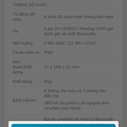
THÔNG SỐ KHÁC
Tự động tắt
8 phút, 60 phút hoặc không kích hoạt
máy
1 pin 3V CR2032 / Khoảng 1000 giờ
Pin
(500 giờ nếu bật Bluetooth)
Môi trường
0 đến 50oC (32 đến 122oF)
Chuẩn bảo vệ
IP65
Kích
thước/khối
51 x 185 x 21 mm
lượng
Khối lượng
60g
6 tháng cho máy và 3 tháng cho
điện cực
BẢO HÀNH
(đối với sản phẩm còn nguyên tem
và phiếu bảo hành)
Bút đo pH/nhiệt độ HALO2 Bluetooth
HI9810462 được cung cấp kèm