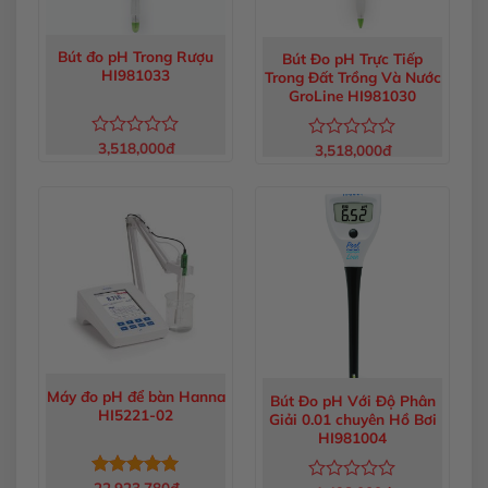
Bút đo pH Trong Rượu
Bút Đo pH Trực Tiếp
HI981033
Trong Đất Trồng Và Nước
GroLine HI981030
3,518,000
đ
Được
3,518,000
đ
Được
xếp
xếp
hạng
hạng
0
0
5
5
sao
sao
Máy đo pH để bàn Hanna
Bút Đo pH Với Độ Phân
HI5221-02
Giải 0.01 chuyên Hồ Bơi
HI981004
22,923,780
đ