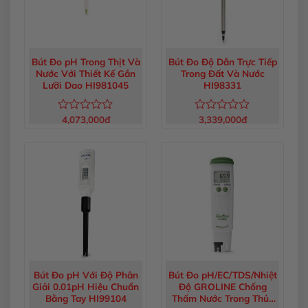
Bút Đo pH Trong Thịt Và
Bút Đo Độ Dẫn Trực Tiếp
Nước Với Thiết Kế Gắn
Trong Đất Và Nước
Lưỡi Dao HI981045
HI98331
4,073,000
đ
3,339,000
đ
Được
Được
xếp
xếp
hạng
hạng
0
0
5
5
sao
sao
Bút Đo pH Với Độ Phân
Bút Đo pH/EC/TDS/Nhiệt
Giải 0.01pH Hiệu Chuẩn
Độ GROLINE Chống
Bằng Tay HI99104
Thấm Nước Trong Thủy