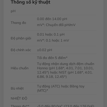
Thông số kỹ thuật
pH
0.00 đến 14.00 pH
Thang đo
mV*: Chuyển đổi pH/mV
0.01 hoặc 0.1 pH
Độ phân giải
mV*: 0.1 hoặc 1 mV
Độ chính xác
±0.02 pH
Tối đa đến 5 điểm*
Tự động nhận dung dịch đệm chuẩn
Hiệu chuẩn
Hanna (pH 1.68*, 4.01, 7.01, 10.01,
12.45*) hoặc NIST (pH 1.68*, 4.01.
6.86, 9.18, 12.45*)
Tự động (ATC) hoặc Bằng tay
Bù nhiệt
(MTC)*
NHIỆT ĐỘ
Thang đo**
-5.0 đến 80.0oC (23.0 đến 176.0oF)