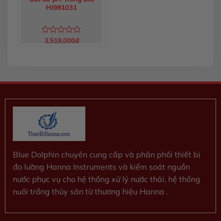
HI981031
3,518,000
đ
Được
xếp
hạng
0
5
sao
Blue Dolphin chuyên cung cấp và phân phối thiết bị
đo lường Hanna Instruments và kiểm soát nguồn
nước phục vụ cho hệ thống xử lý nước thải, hệ thống
nuôi trồng thủy sản từ thương hiệu Hanna .